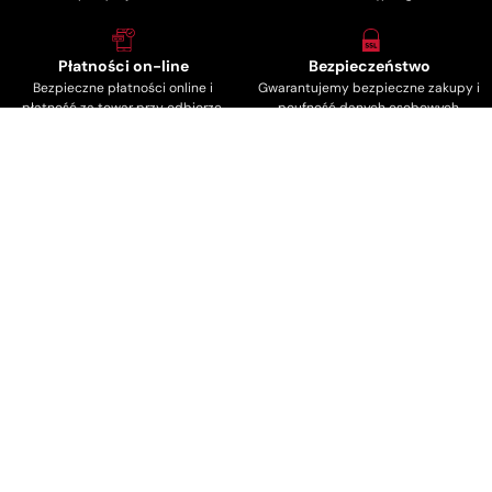
Płatności on-line
Bezpieczeństwo
Bezpieczne płatności online i
Gwarantujemy bezpieczne zakupy i
płatność za towar przy odbiorze.
poufność danych osobowych.
PrimeStuff Sp. z o.o.
Kwiatowa 15, 16-001 Ignatki
Polska
NIP: 542-339-98-74
Regulamin loterii
Dane osobowe