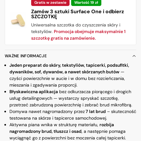
Gratis w zestawie
Wartość 19 zł
Zamów 3 sztuki Surface One i odbierz
SZCZOTKĘ
Uniwersalna szczotka do czyszczenia skóry i
tekstyliów.
Promocja obejmuje maksymalnie 1
szczotkę gratis na zamówienie.
WAŻNE INFORMACJE
Jeden preparat do skóry, tekstyliów, tapicerki, podsufitki,
dywaników, sof, dywanów, a nawet skórzanych butów
—
czyści powierzchnie w aucie i w domu bez rozcieńczania,
mieszania i zgadywania proporcji.
Błyskawiczna aplikacja
bez odkurzacza piorącego i drogich
usług detailingowych — wystarczy spryskać szczotkę,
przetrzeć zabrudzoną powierzchnię i zebrać brud mikrofibrą.
Domywa nawet nagromadzony przez
7 lat brud
– skuteczność
testowana na skórze i tapicerce samochodowej.
Aktywna piana wnika w strukturę materiału,
rozbija
nagromadzony brud, tłuszcz i osad
, a następnie pomaga
wyciągnąć go z powierzchni bez moczenia całej tapicerki.