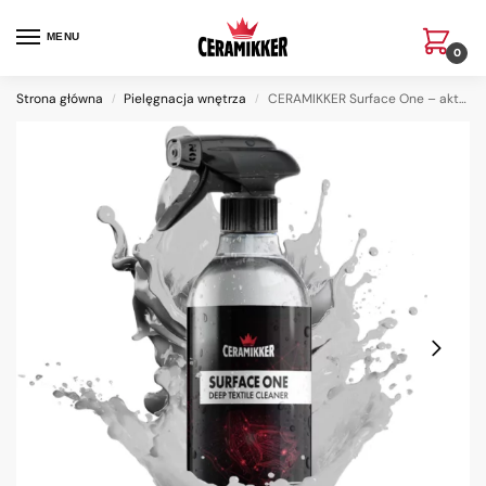
MENU
0
Strona główna
Pielęgnacja wnętrza
CERAMIKKER Surface One – aktywna piana do czyszczenia skór i tekstyliów
/
/