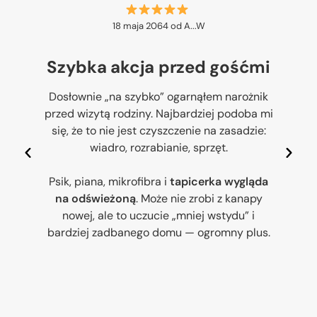
18 maja 2064 od A...W
a
Szybka akcja przed gośćmi
Dosłownie „na szybko” ogarnąłem narożnik
przed wizytą rodziny. Najbardziej podoba mi
,
się, że to nie jest czyszczenie na zasadzie:
wiadro, rozrabianie, sprzęt.
d
i
Psik, piana, mikrofibra i
tapicerka wygląda
na odświeżoną
. Może nie zrobi z kanapy
nowej, ale to uczucie „mniej wstydu” i
bardziej zadbanego domu — ogromny plus.