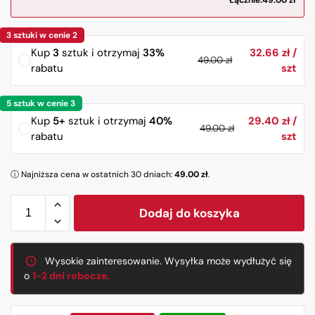
Łącznie:
49.00
zł
Kup
3
sztuk i otrzymaj
33%
32.66
zł
49.00
zł
rabatu
Kup
5+
sztuk i otrzymaj
40%
29.40
zł
49.00
zł
rabatu
ⓘ Najniższa cena w ostatnich 30 dniach:
49.00
zł
.
Dodaj do koszyka
Wysokie zainteresowanie. Wysyłka może wydłużyć się
o
1-2 dni robocze.