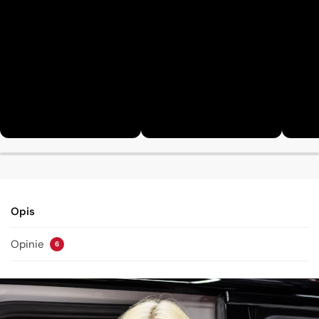
Opis
Opinie
6