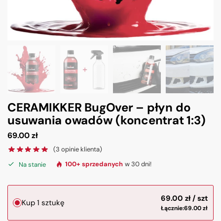
CERAMIKKER BugOver – płyn do
usuwania owadów (koncentrat 1:3)
69.00
zł
(
3
opinie klienta)
Na stanie
100+ sprzedanych
w 30 dni!
69.00
zł
Kup 1 sztukę
Łącznie:
69.00
zł