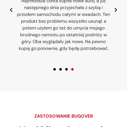
ą
Najmłodsza córka kupiła nowe auto, a już
.
następnego dnia przyjechała z szybą i
P
przodem samochodu całymi w owadach. Ten
u
produkt bez problemu wszystko usunął, a
potem użyłem go też do umycia mojego
y
brudnego namiotu po ostatniej podróży w
góry. Oba wyglądały jak nowe. Na pewno
kupię go ponownie, gdy będę potrzebować.
ZASTOSOWANIE BUGOVER