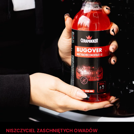
NISZCZYCIEL ZASCHNIĘTYCH OWADÓW