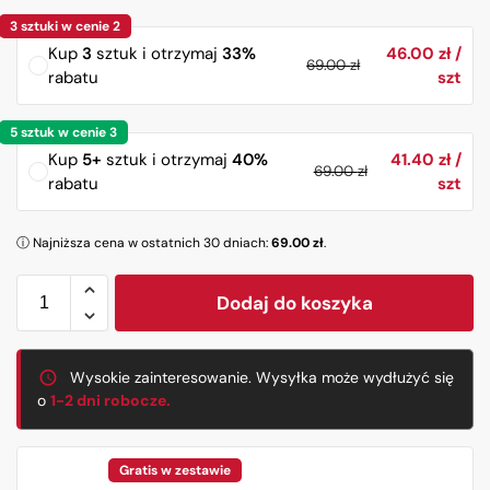
Kup
3
sztuk i otrzymaj
33%
46.00
zł
69.00
zł
rabatu
Kup
5+
sztuk i otrzymaj
40%
41.40
zł
69.00
zł
rabatu
ⓘ Najniższa cena w ostatnich 30 dniach:
69.00
zł
.
Dodaj do koszyka
Wysokie zainteresowanie. Wysyłka może wydłużyć się
o
1-2 dni robocze.
Gratis w zestawie