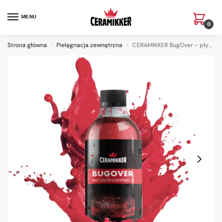
MENU
0
Strona główna
Pielęgnacja zewnętrzna
CERAMIKKER BugOver – płyn do usuwania owadów (koncentrat 1:3)
/
/